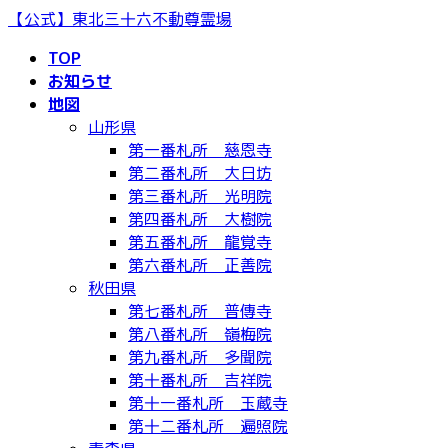
コ
ナ
【公式】東北三十六不動尊霊場
ン
ビ
TOP
テ
ゲ
お知らせ
ン
ー
地図
ツ
シ
山形県
へ
ョ
第一番札所 慈恩寺
ス
ン
第二番札所 大日坊
キ
に
第三番札所 光明院
ッ
移
第四番札所 大樹院
プ
動
第五番札所 龍覚寺
第六番札所 正善院
秋田県
第七番札所 普傳寺
第八番札所 嶺梅院
第九番札所 多聞院
第十番札所 吉祥院
第十一番札所 玉蔵寺
第十二番札所 遍照院