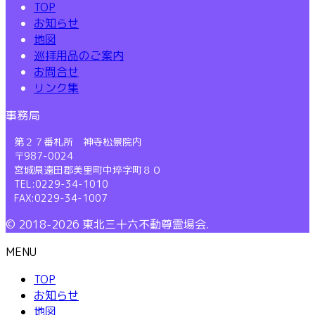
TOP
お知らせ
地図
巡拝用品のご案内
お問合せ
リンク集
事務局
第２７番札所 神寺松景院内
〒987-0024
宮城県遠田郡美里町中埣字町８０
TEL:0229-34-1010
FAX:0229-34-1007
© 2018-2026 東北三十六不動尊霊場会.
MENU
TOP
お知らせ
地図