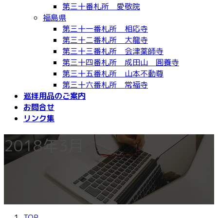
第三十番札所 愛敬院
福島県
第三十一番札所 相応寺
第三十二番札所 大龍寺
第三十三番札所 会津薬師寺
第三十四番札所 成田山 圓養寺
第三十五番札所 山本不動尊
第三十六番札所 常福寺
巡拝用品のご案内
お問合せ
リンク集
2018年3月
TOP