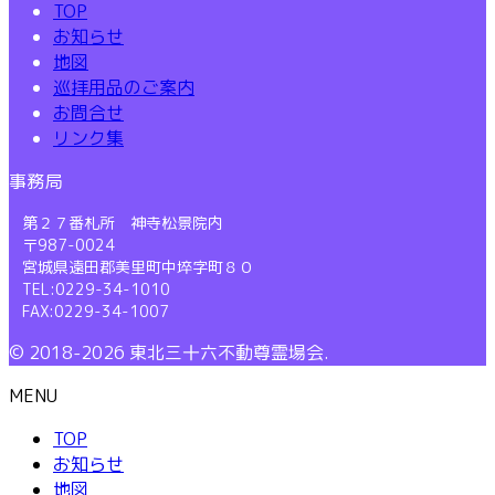
TOP
お知らせ
地図
巡拝用品のご案内
お問合せ
リンク集
事務局
第２７番札所 神寺松景院内
〒987-0024
宮城県遠田郡美里町中埣字町８０
TEL:0229-34-1010
FAX:0229-34-1007
© 2018-2026 東北三十六不動尊霊場会.
MENU
TOP
お知らせ
地図