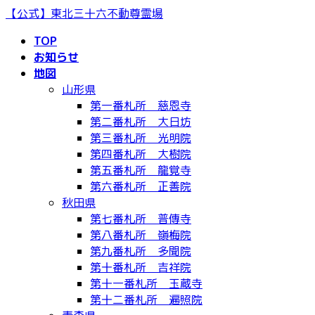
コ
ナ
【公式】東北三十六不動尊霊場
ン
ビ
TOP
テ
ゲ
お知らせ
ン
ー
地図
ツ
シ
山形県
へ
ョ
第一番札所 慈恩寺
ス
ン
第二番札所 大日坊
キ
に
第三番札所 光明院
ッ
移
第四番札所 大樹院
プ
動
第五番札所 龍覚寺
第六番札所 正善院
秋田県
第七番札所 普傳寺
第八番札所 嶺梅院
第九番札所 多聞院
第十番札所 吉祥院
第十一番札所 玉蔵寺
第十二番札所 遍照院