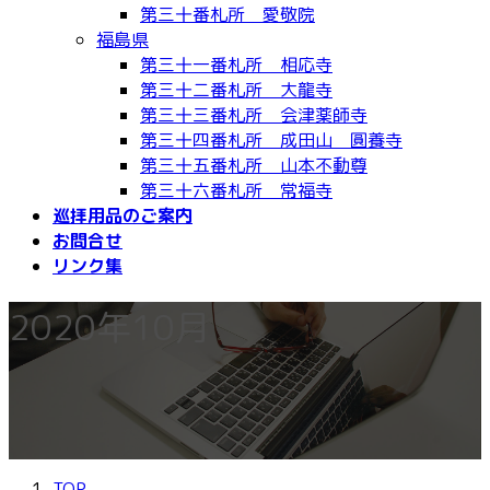
第三十番札所 愛敬院
福島県
第三十一番札所 相応寺
第三十二番札所 大龍寺
第三十三番札所 会津薬師寺
第三十四番札所 成田山 圓養寺
第三十五番札所 山本不動尊
第三十六番札所 常福寺
巡拝用品のご案内
お問合せ
リンク集
2020年10月
TOP